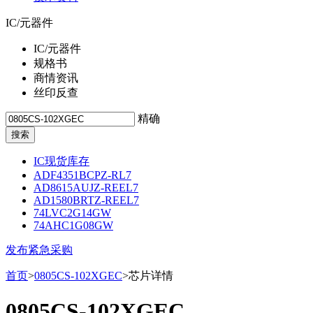
IC/元器件
IC/元器件
规格书
商情资讯
丝印反查
精确
IC现货库存
ADF4351BCPZ-RL7
AD8615AUJZ-REEL7
AD1580BRTZ-REEL7
74LVC2G14GW
74AHC1G08GW
发布紧急采购
首页
>
0805CS-102XGEC
>芯片详情
0805CS-102XGEC