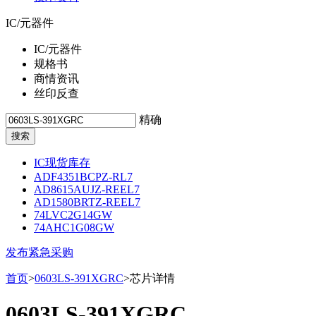
IC/元器件
IC/元器件
规格书
商情资讯
丝印反查
精确
IC现货库存
ADF4351BCPZ-RL7
AD8615AUJZ-REEL7
AD1580BRTZ-REEL7
74LVC2G14GW
74AHC1G08GW
发布紧急采购
首页
>
0603LS-391XGRC
>芯片详情
0603LS-391XGRC